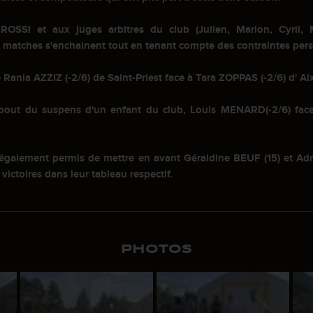
OSSI et aux juges arbitres du club (Julien, Marion, Cyril, 
 matches s'enchainent tout en tenant compte des contraintes per
 Rania AZZIZ (-2/6) de Saint-Priest face à Tara ZOPPAS (-2/6) d' Ai
u bout du suspens d'un enfant du club, Louis MENARD
(-2/6) fa
 a également permis de mettre en avant Géraldine BEUF (15) et A
 victoires dans leur tableau respectif.
PHOTOS