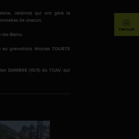
Marie, Jérémie) qui ont géré la
sonnelles de chacun.
tenup
x-les-Bains.
ce au grenoblois Nicolas T
OURTE
drien DAMBRE (15/5) du TCAV, qui