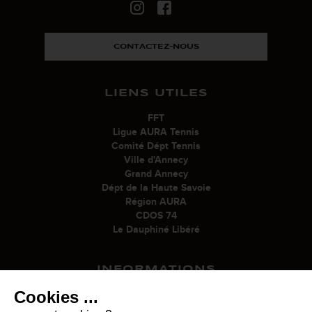
CONTACTEZ-NOUS
LIENS UTILES
FFT
Ligue AURA Tennis
Comité Dépt Tennis
Ville d'Annecy
Grand Annecy
Dépt de la Haute Savoie
Région AURA
CDOS 74
Le Dauphiné Libéré
INFORMATIONS
Cookies ...
Mentions légales
Politique de confidentialité