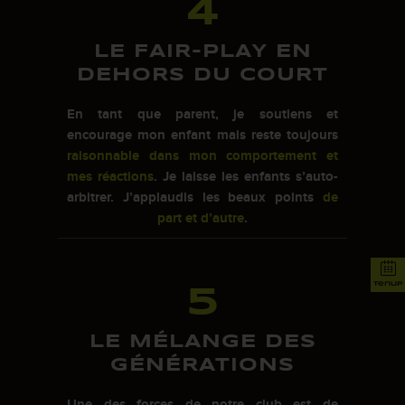
4
LE FAIR-PLAY EN
DEHORS DU COURT
En tant que parent, je soutiens et
encourage mon enfant mais reste toujours
raisonnable dans mon comportement et
mes réactions
. Je laisse les enfants s’auto-
arbitrer. J’applaudis les beaux points
de
part et d’autre
.
5
tenup
LE MÉLANGE DES
GÉNÉRATIONS
Une des forces de notre club est de