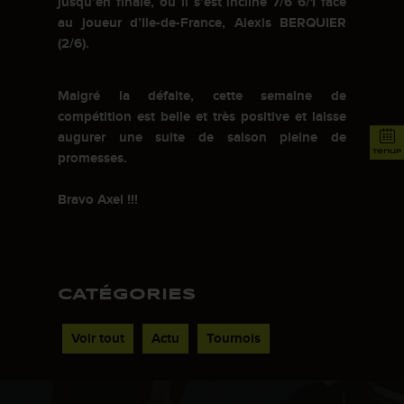
jusqu’en finale, où il s’est incliné 7/6 6/1 face
au joueur d’Ile-de-France, Alexis BERQUIER
(2/6).
Malgré la défaite, cette semaine de
compétition est belle et très positive et laisse
augurer une suite de saison pleine de
tenup
promesses.
Bravo Axel !!!
CATÉGORIES
Voir tout
Actu
Tournois