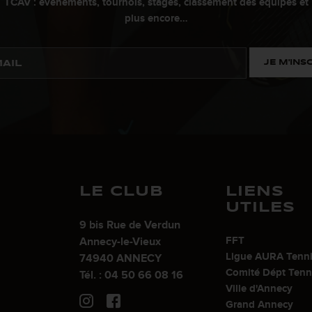
TCAV : évènements, tournois, stages, classement des équipes et
plus encore…
JE M'INS
LE CLUB
LIENS
UTILES
9 bis Rue de Verdun
FFT
Annecy-le-Vieux
Ligue AURA Tenn
74940 ANNECY
Comité Dépt Tenn
Tél. : 04 50 66 08 16
Ville d'Annecy
Grand Annecy