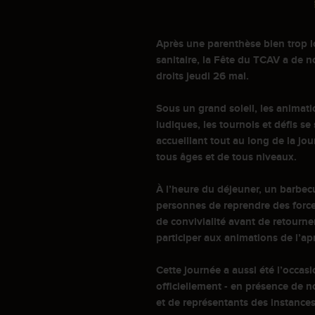
Après une parenthèse bien trop 
sanitaire, la Fête du TCAV a de 
droits jeudi 26 mai.
Sous un grand soleil, les animati
ludiques, les tournois et défis se
accueillant tout au long de la jo
tous âges et de tous niveaux.
À l’heure du déjeuner, un barbec
personnes de reprendre des forc
de convivialité avant de retourne
participer aux animations de l’ap
Cette journée a aussi été l’occas
officiellement - en présence de n
et de représentants des instances