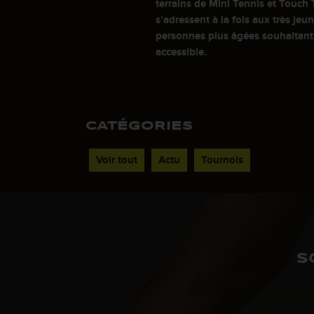
terrains de Mini Tennis et Touch 
s’adressent à la fois aux très jeu
personnes plus âgées souhaitant 
accessible.
CATÉGORIES
Voir tout
Actu
Tournois
S