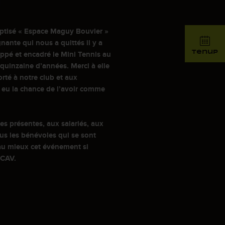
aptisé « Espace Maguy Bouvier »
nte qui nous a quittés il y a
tenup
ppé et encadré le Mini Tennis au
uinzaine d’années. Merci à elle
orté à notre club et aux
 eu la chance de l’avoir comme
es présentes, aux salariés, aux
ous les bénévoles qui se sont
au mieux cet événement si
TCAV.