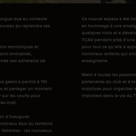
longue due au contexte
Ce nouvel espace a été b
nouveau pu reprendre ses
en hommage à une enseigna
quelques mois et a dévelo
TCAV pendant près d’une q
ons tennistiques et
pour tout ce qu’elle a app
 sont enchainés,
nombreux enfants qui ont
urnée des adhérents de
enseignante.
Merci à toutes les personn
ue géant a permis à 110
partenaires du club et à t
es et partager un moment
mobilisés pour organiser 
r sur les courts pour
important dans la vie du 
rès-midi.
ion d’inaugurer
ombreux élus du territoire
 fédérales - les nouveaux