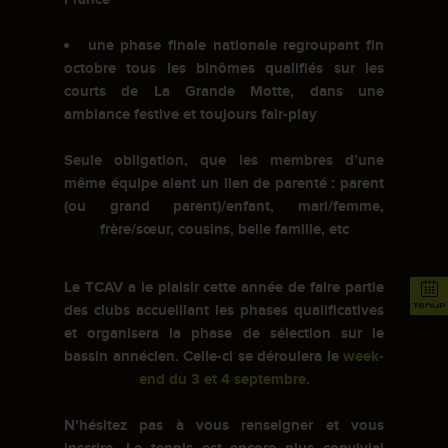
une phase finale nationale regroupant fin
octobre tous les binômes qualifiés sur les
courts de La Grande Motte, dans une
ambiance festive et toujours fair-play
Seule obligation, que les membres d’une
même équipe aient un lien de parenté : parent
(ou grand parent)/enfant, mari/femme,
frère/sœur, cousins, belle famille, etc
Le TCAV a le plaisir cette année de faire partie
tenup
des clubs accueillant les phases qualificatives
et organisera la phase de sélection sur le
bassin annécien. Celle-ci se déroulera le
week-
end du 3 et 4 septembre
.
N’hésitez pas à vous renseigner et vous