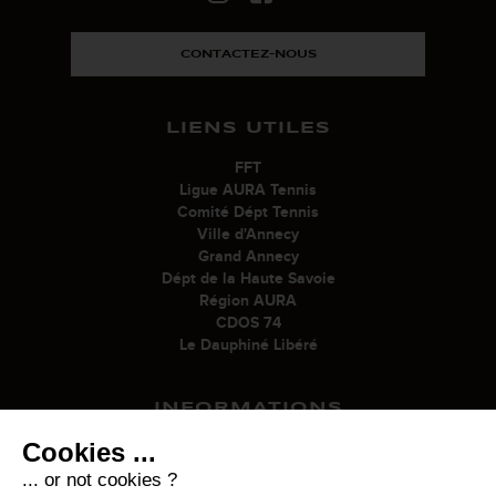
CONTACTEZ-NOUS
LIENS UTILES
FFT
Ligue AURA Tennis
Comité Dépt Tennis
Ville d'Annecy
Grand Annecy
Dépt de la Haute Savoie
Région AURA
CDOS 74
Le Dauphiné Libéré
INFORMATIONS
Cookies ...
Mentions légales
Politique de confidentialité
... or not cookies ?
Modifier vos préférences en matière de cookies