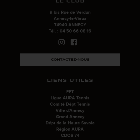
LE CLUB
9 bis Rue de Verdun
Annecy-le-Vieux
74940 ANNECY
Tél. : 04 50 66 08 16
CONTACTEZ-NOUS
LIENS UTILES
FFT
Ligue AURA Tennis
Comité Dépt Tennis
Ville d'Annecy
Grand Annecy
Dépt de la Haute Savoie
Région AURA
CDOS 74